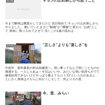
キョンの止め刺しから思うこと
未分類
今まで解体は幾度かしてきたけど 先日初めて キョンの止め刺しから
やりました。 動いていたまさに"動物"が "獲物"に変わり "お肉"とし
て 身体に 取り入れてさせて 頂くこの1連の流れは ...
”正しさ”よりも”楽しさ”を
未分類
午前中、新年最初の和太鼓練習へ。習い事ってなんで習いごとなのか
痛感する。一人じゃあぁ～今日はいいや。みたいな弱い気持ちがでて
練習結局できないけどやっぱり教えてもらう”日”というのがあると、
とにかく身体はそちらに向かうしそして、何よりその道...
今、昔、みらい
未分類