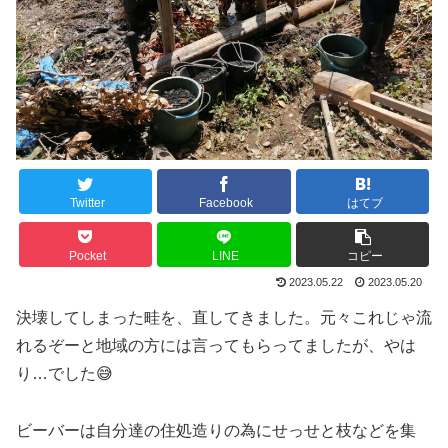
Twitter
Facebook
はてブ
Pocket
LINE
コピー
2023.05.22
2023.05.20
決壊してしまった畦を、直してきました。元々これじゃ流
れるぞーと地域の方には言ってもらってましたが、やは
り…でした😅
ビーバーは自分達の住処造りの為にせっせと枝などを集