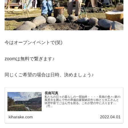
今はオープンイベントで(笑)
zoomは無料で繋ぎます♪
同じくご希望の場合は日時、決めましょう♪
長南写真
私たちの日々の暮らしの一部始終・・・・長南の色々♪家の
風景火を囲んで竹の準備自家製納豆作り柿とり大工さんと
休憩中薪でごはん竹を割る、これが壁の中に入ります
（竹...
kiharake.com
2022.04.01