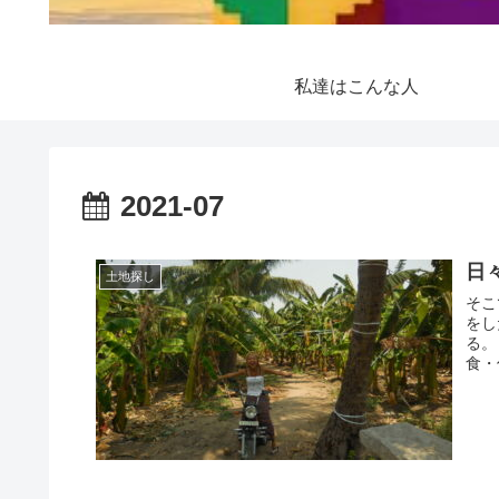
私達はこんな人
2021-07
日
土地探し
そこ
をし
る。
食・住