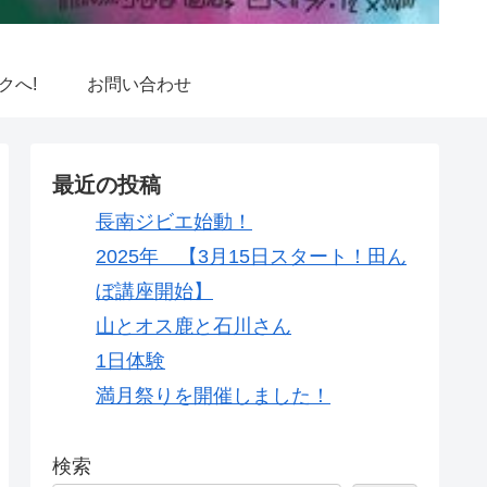
クへ!
お問い合わせ
最近の投稿
長南ジビエ始動！
2025年 【3月15日スタート！田ん
ぼ講座開始】
山とオス鹿と石川さん
1日体験
満月祭りを開催しました！
検索