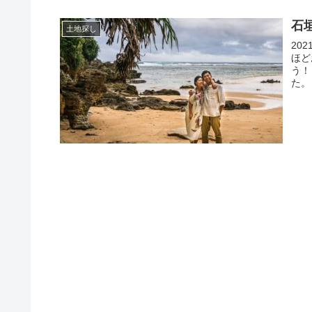
石
土地探し
20
ほど
う！
た。