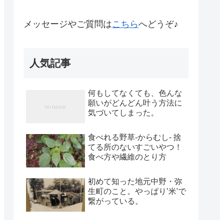
メッセージやご質問は
こちら
へどうぞ♪
人気記事
何もしてなくても、色んな
願いがどんどん叶う方法に
気づいてしまった。
食べれる野草-からむし- 捨
てる所のないすごいやつ！
食べ方や繊維のとり方
初めて知った地元中野・弥
生町のこと。やっぱり’米’で
繋がっている。