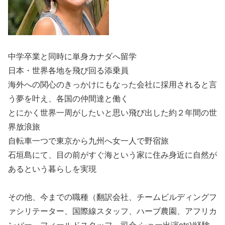
中学卒業と同時に単身カナダへ留学
日本・世界各地を飛び回る添乗員
海外への関心のきっかけにもなった会社に採用されると言
う夢を叶え、各国の仲間達と働く
とにかく世界一周がしたいと思い飛び出した約２年間の世
界放浪旅
自転車一つで東京から九州へ女一人で野宿旅
石垣島にて、目の前がすぐ海という家に住み身近に自然が
あるという暮らしを実現
その他、今までの職種（翻訳会社、チームビルディングフ
ァシリテーター、国際線スタッフ、ハーブ農園、アフリカ