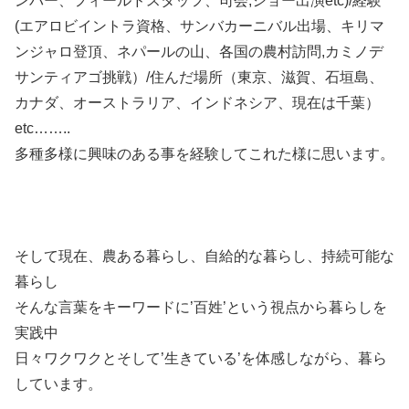
ンバー、フィールドスタッフ、司会,ショー出演etc)/経験
(エアロビイントラ資格、サンバカーニバル出場、キリマ
ンジャロ登頂、ネパールの山、各国の農村訪問,カミノデ
サンティアゴ挑戦）/住んだ場所（東京、滋賀、石垣島、
カナダ、オーストラリア、インドネシア、現在は千葉）
etc……..
多種多様に興味のある事を経験してこれた様に思います。
そして現在、農ある暮らし、自給的な暮らし、持続可能な
暮らし
そんな言葉をキーワードに’百姓’という視点から暮らしを
実践中
日々ワクワクとそして’生きている’を体感しながら、暮ら
しています。