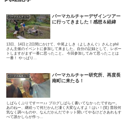
パーマカルチャーデザインツアー
パーマカルチャー
に行ってきました！感想＆経緯
13日、14日と2日間にかけて、中尾よしき（よしきんぐ）さんとphil
さん主催のイベントに参加して来ました。自分の記録として、レポー
トしますがまず一番に思ったこと。 今回参加してみて思ったことは
一番！ やっぱり...
パーマカルチャー研究所、再度長
パーマカルチャー
南町に来たる！
しばらくぶりですーー♪♪ ブログしばらく書いてなかったですねー。
あのねー、継続って何だかんだ凄く大変なんすよ！はい！(笑) 普段何
気なく調べものや、なんだかんだでネット開いてやるけどさあれもす
べて誰かしらが作っ...