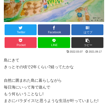
Twitter
Facebook
はてブ
Pocket
LINE
コピー
2022.03.07
2021.09.17
島にきて
きっとその頃で2年くらい?経ってたかな
自然に囲まれた島に暮らしながら
毎日海にいって海で遊んで
もう何もいうことなし!
まさにパラダイス!と思うような生活が叶っていました!