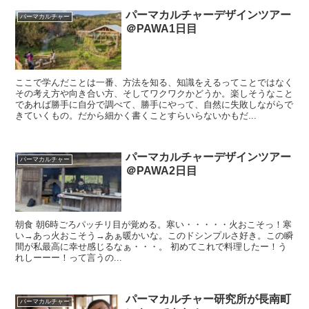
パーマカルチャーデザインツアー
パーマカルチャー
＠PAWA1日目
ここで学んだことは一番、方法を知る、知識をえるってことではなく
その考え方や向き合い方、そしてワクワクかどうか。楽しそうなこと
であれば勝手に自分で調べて、勝手にやって、自然に失敗しながらで
きていくもの。だから細かく書くことすらいらないかもだ...
パーマカルチャーデザインツアー
パーマカルチャー
＠PAWA2日目
朝食 朝6時ごろパッチリ目が覚める。寒い・・・・・火おこそっ！寒
い→あっ火おこそう→あぁ暖かいな。このドシンプルさ好き。この瞬
間が私最高に幸せ感じるなぁ・・・。 初めてこれで料理したー！う
れしーーー！って言うの...
パーマカルチャー研究所が長南町
パーマカルチャー