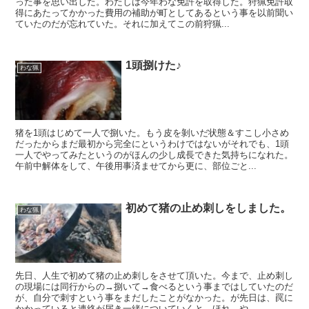
った事を思い出した。わたしは今年わな免許を取得した。狩猟免許取
得にあたってかかった費用の補助が町としてあるという事を以前聞い
ていたのだが忘れていた。それに加えてこの前狩猟...
1頭捌けた♪
わな猟
猪を1頭はじめて一人で捌いた。もう皮を剝いだ状態＆すこし小さめ
だったからまだ最初から完全にというわけではないがそれでも、1頭
一人でやってみたというのがほんの少し成長できた気持ちになれた。
午前中解体をして、午後用事済ませてから更に、部位ごと...
初めて猪の止め刺しをしました。
わな猟
先日、人生で初めて猪の止め刺しをさせて頂いた。今まで、止め刺し
の現場には同行からの→捌いて→食べるという事まではしていたのだ
が、自分で刺すという事をまだしたことがなかった。が先日は、罠に
かかっていると連絡が届き一緒についていくと、ほれ、や...