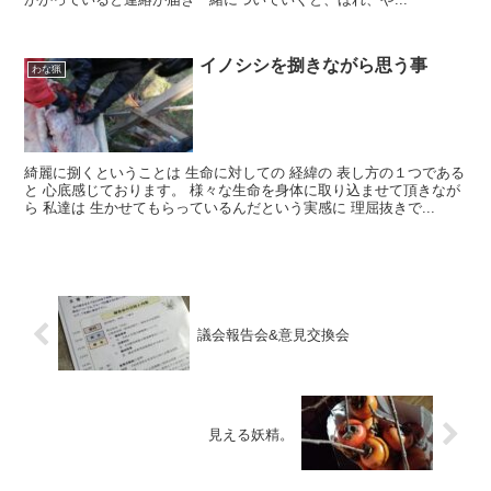
イノシシを捌きながら思う事
わな猟
綺麗に捌くということは 生命に対しての 経緯の 表し方の１つである
と 心底感じております。 様々な生命を身体に取り込ませて頂きなが
ら 私達は 生かせてもらっているんだという実感に 理屈抜きで...
議会報告会&意見交換会
見える妖精。