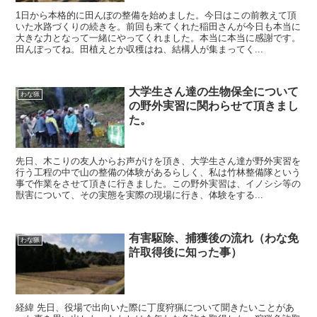
1日から本格的に田んぼの整備を始めました。今日はこの前教えて頂
いた水路づくりの続きを。前回も来てくれた稲田さんが今日も本当に
大きな力となって一緒にやってくれました。本当に本当に感謝です。
田んぼってね。田植えとか収穫はね、結構人が集まってく...
大学生さん達の生物保全について
わな猟
の野外実習に関わらせて頂きまし
た。
先日、木こりの友人からお声がけを頂き、大学生さん達が野外実習を
行う工程の中で山の整備の体験があるらしく、私は竹林整備隊という
事で作業をさせて頂きに行きました。この野外実習は、イノシシ等の
獣害について、その実態を実際の現場に行き、体験をする...
有害駆除、捕獲後の流れ（わな免
わな猟
許取得後に知った事）
経緯 先日、役場で出向いた際に丁度狩猟について聞きたいことがあ