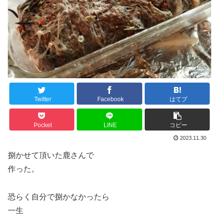
Twitter
Facebook
はてブ
Pocket
LINE
コピー
2023.11.30
捌かせて頂いた鹿さんで
作った。
恐らく自分で捌かなかったら
一生