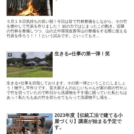
５月１９日気持ちの良い朝！今日は皆で竹林整備をしながら、その竹
を燃やして竹炭を作りました！ 結の力ではじまったこの動き。近隣
の竹林を整備しつつ、山の土中環境改善等山の整備をする際に使える
竹炭を作ろう！！！という試みです。といってもそ...
生きる=仕事の第一弾！笑
竹
生きる=仕事を目指しております。その第一弾ということにしましょ
う！物干し竿作りです。笑大家さんのおじいちゃんが家の前の竹やぶ
で竹を切っていたので昨日から洗濯物を干す場に困っていた私たちは
あっ！私たちもあの竹を切らせてもらって洗濯物干し場を...
2023年度【伝統工法で建てる小
イベント
屋づくり】講座が始まる予定で
す。