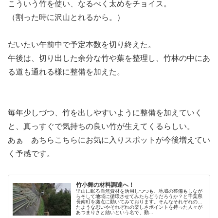
こういう竹を使い、なるべく太めをチョイス。
（割った時に沢山とれるから。）
だいたい午前中で予定本数を切り終えた。
午後は、切り出した余分な竹や葉を整理し、竹林の中にあ
る道も通れる様に整備を加えた。
毎年少しづつ、竹を出しやすいように整備を加えていく
と、真っすぐで気持ちの良い竹が生えてくるらしい。
あぁ あちらこちらにお気に入りスポットが今後増えてい
く予感です。
竹小舞の材料調達へ！
里山に眠る自然資材を活用しつつも、地域の整備もしなが
らそして地域に循環させてみたらどうだろうか？と千葉県
長南町を拠点に動いてみております。そんなそれぞれの似
たような思いやそれぞれの楽しさポイントを持った人々が
あつまりさと結いという名で、動...