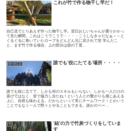
これが竹で作る物干し竿だ！
竹
自己流でとりあえず作った物干し竿。翌日おじいちゃんが通りかかっ
て見た瞬間。これはこうでこうで・・・・こうしなきゃだなぁ～～と
ぐるぐるに巻いていたロープをどんどん元に戻されて笑 学んだこ
と。まず竹で作る場合、上の部分は節の丁度...
誰でも’役にたてる’場所・・・・
日々のこと
誰でも役に立てて、しかも何のスキルもいらない。しかも一人だけの
喜びではなく、皆で協力し合たね！という人との繋がりも感じあえる
上に、自然も味わえる。だからといって常にチームワーク！とかいう
ことでもなく一人で黙々とやることもできる。誰かのペー...
’結’の力で竹炭づくりをしていま
竹
す