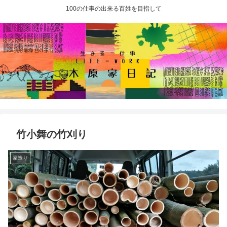
100の仕事の出来る百姓を目指して
竹小舞の竹刈り
家造り