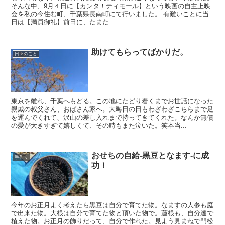
そんな中、9月４日に【カンタ！ティモール】という映画の自主上映
会を私の今住む町、千葉県長南町にて行いました。 有難いことに当
日は【満員御礼】前日に、たまた...
助けてもらってばかりだ。
日々のこと
東京を離れ、千葉へもどる。この地にたどり着くまでお世話になった
親戚の叔父さん、おばさん家へ。大晦日の日もわざわざこちらまで足
を運んでくれて、沢山の差し入れまで持ってきてくれた。なんか無償
の愛が大きすぎて嬉しくて、その時もまた泣いた。笑本当...
おせちの自給-黒豆となます-に成
手作り
功！
今年のお正月よく考えたら黒豆は自分で育てた物。なますの人参も庭
で出来た物。大根は自分で育てた物と頂いた物で。蓮根も、自分達で
植えた物。お正月の飾りだって、自分で作れた。見よう見まねで門松