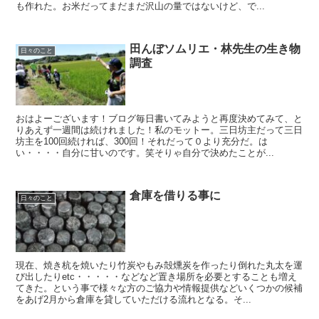
も作れた。お米だってまだまだ沢山の量ではないけど、で...
田んぼソムリエ・林先生の生き物
日々のこと
調査
おはよーございます！ブログ毎日書いてみようと再度決めてみて、と
りあえず一週間は続けれました！私のモットー。三日坊主だって三日
坊主を100回続ければ、300回！それだって０より充分だ。は
い・・・・自分に甘いのです。笑そりゃ自分で決めたことが...
倉庫を借りる事に
日々のこと
現在、焼き杭を焼いたり竹炭やもみ殻燻炭を作ったり倒れた丸太を運
び出したりetc・・・・・などなど置き場所を必要とすることも増え
てきた。という事で様々な方のご協力や情報提供などいくつかの候補
をあげ2月から倉庫を貸していただける流れとなる。そ...