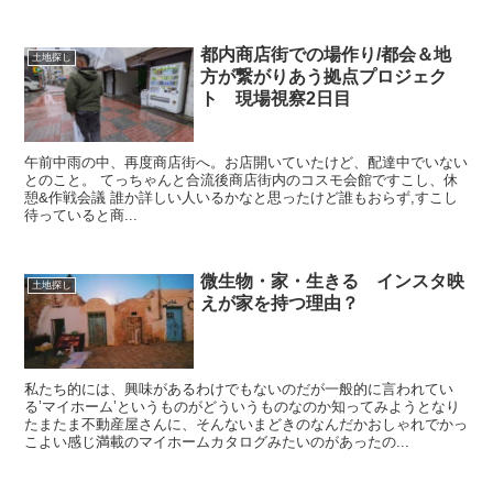
都内商店街での場作り/都会＆地
土地探し
方が繋がりあう拠点プロジェク
ト 現場視察2日目
午前中雨の中、再度商店街へ。お店開いていたけど、配達中でいない
とのこと。 てっちゃんと合流後商店街内のコスモ会館ですこし、休
憩&作戦会議 誰か詳しい人いるかなと思ったけど誰もおらず,すこし
待っていると商...
微生物・家・生きる インスタ映
土地探し
えが家を持つ理由？
私たち的には、興味があるわけでもないのだが一般的に言われてい
る’マイホーム’というものがどういうものなのか知ってみようとなり
たまたま不動産屋さんに、そんないまどきのなんだかおしゃれでかっ
こよい感じ満載のマイホームカタログみたいのがあったの...