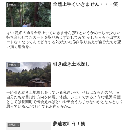
全然上手くいきません・・・笑
土地探し
はい 題名の通り全然上手くいきません(笑) というかめっちゃ少ない
持ち合わせてたカードを取りあえずだしてみて そしたらもう出すカ
ードなくなってんでどうする?みたいな(笑) 取りあえず自分たちが思
い描く場所を...
引き続き土地探し
土地探し
一応引き続き土地探しをしている私達いや、せねばならんのだ。ｗ
自分たちが目指す方向を体現、体感、シェアできるような場所 希望
としては長南町で出会えればといや出会うんじゃないかとなんとなく
思っているんだけど でもお声がかか...
夢速攻叶う！笑
土地探し