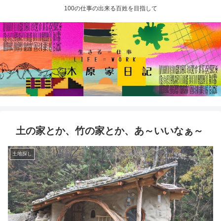
100の仕事の出来る百姓を目指して
土の家とか、竹の家とか、あ～いいなぁ～
土地探し