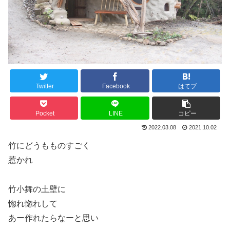
Twitter
Facebook
はてブ
Pocket
LINE
コピー
2022.03.08
2021.10.02
竹にどうもものすごく
惹かれ
竹小舞の土壁に
惚れ惚れして
あー作れたらなーと思い