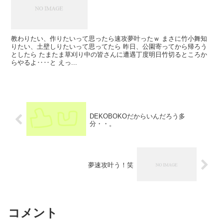
教わりたい、作りたいって思ったら速攻夢叶ったｗ まさに竹小舞知
りたい、土壁しりたいって思ってたら 昨日、公園寄ってから帰ろう
としたら たまたま草刈り中の皆さんに遭遇丁度明日竹切るところか
らやるよ‥‥と えっ...
DEKOBOKOだからいんだろう多
分・・。
夢速攻叶う！笑
コメント