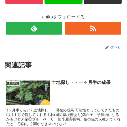
chikaをフォローする
chika
関連記事
土地探し・・一ヶ月半の成果
土地探し
1ヶ月半くらい? 土地探し‥‥現在の成果 可能性として出てきたもの
①月１万で貸してくれる山林(周辺環境難あり)②白子 予算内になる
かもけど未定③ブルーベーリー畑小屋④長柄、墓の係の人教えてくれ
たところ(詳しく聞かなきゃいけない...