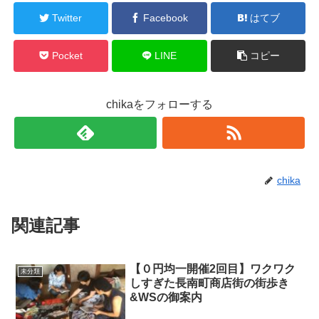
Twitter
Facebook
はてブ
Pocket
LINE
コピー
chikaをフォローする
chika
関連記事
【０円均一開催2回目】ワクワク
未分類
しすぎた長南町商店街の街歩き
&WSの御案内