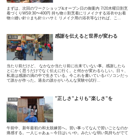
まずは、次回のワークショップ&オープン日の御案内 7/20木曜日割烹
着づくりWS9:30〜400円 持ち物☆割烹着にリメイクする浴衣やお着
物☆縫い針☆まち針☆ハサミ リメイク用の浴衣等なければ、こ...
感謝を伝えると世界が変わる
未分類
当たり前だけど、 なかなか当たり前に出来ていない事。感謝したら
とにかく思うだけでなく伝えに行く。と何かが変わるらしい。日々、
私達は感謝の渦の中で生きている。今これを書いているパソコンだっ
て誰かが作った。過去の誰かがいろんな実験や試行...
”正しさ”よりも”楽しさ”を
未分類
午前中、新年最初の和太鼓練習へ。習い事ってなんで習いごとなのか
痛感する。一人じゃあぁ～今日はいいや。みたいな弱い気持ちがでて