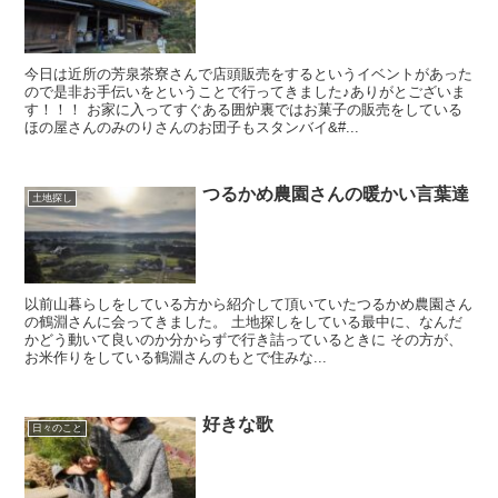
今日は近所の芳泉茶寮さんで店頭販売をするというイベントがあった
ので是非お手伝いをということで行ってきました♪ありがとございま
す！！！ お家に入ってすぐある囲炉裏ではお菓子の販売をしている
ほの屋さんのみのりさんのお団子もスタンバイ&#...
つるかめ農園さんの暖かい言葉達
土地探し
以前山暮らしをしている方から紹介して頂いていたつるかめ農園さん
の鶴淵さんに会ってきました。 土地探しをしている最中に、なんだ
かどう動いて良いのか分からずで行き詰っているときに その方が、
お米作りをしている鶴淵さんのもとで住みな...
好きな歌
日々のこと