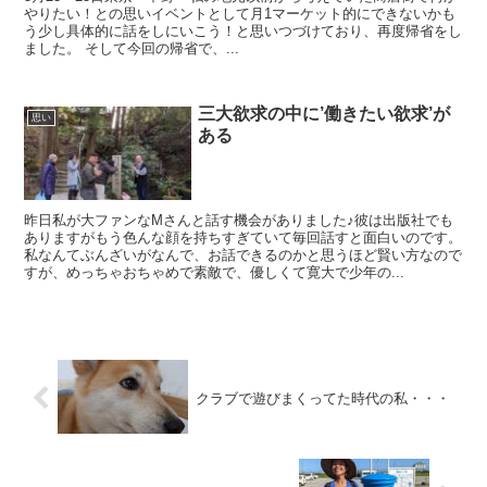
やりたい！との思いイベントとして月1マーケット的にできないかも
う少し具体的に話をしにいこう！と思いつづけており、再度帰省をし
ました。 そして今回の帰省で、...
三大欲求の中に’働きたい欲求’が
思い
ある
昨日私が大ファンなMさんと話す機会がありました♪彼は出版社でも
ありますがもう色んな顔を持ちすぎていて毎回話すと面白いのです。
私なんてぶんざいがなんで、お話できるのかと思うほど賢い方なので
すが、めっちゃおちゃめで素敵で、優しくて寛大で少年の...
クラブで遊びまくってた時代の私・・・