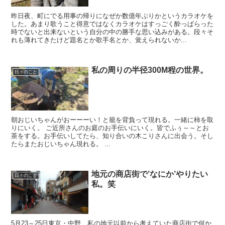
昨日夜、町にでる用事の帰りになぜか数億年ぶりかというカラオケを
した。あまり歌うこと得意ではなくカラオケはすっごく酔っぱらった
時でないと出来ないという自分の中の勝手な思い込みがある。段々そ
れも薄れてきたけど題名とか歌手名とか、覚えられないか...
私の周りの半径300M程の世界。
日々のこと
朝おじいちゃんがおーーーい！と籠を背負って現れる。一緒に柿を取
りにいく。 ご近所さんのお庭のお手伝いにいく。皆でふぅ～～とお
茶をする。お手伝いしてたら、知り合いの木こりさんに出会う。そし
たらまたおじいちゃん現れる。 ...
地元の商店街で’なにか’やりたい
日々のこと
私。笑
5月23～25日東京・中野 私の地元以前から考えていた商店街で何か