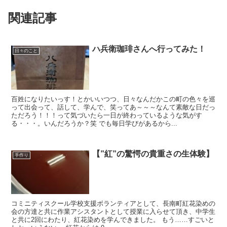
関連記事
ハ兵衛珈琲さんへ行ってみた！
日々のこと
百姓になりたいっす！とかいいつつ、日々なんだかこの町の色々を巡
って出会って、話して、学んで、笑ってあ～～～なんて素敵な日だっ
ただろう！！！って気づいたら一日が終わっているような気がす
る・・・。いんだろうか？笑 でも毎日学びがあるから...
【”紅”の驚愕の貴重さの生体験】
手作り
コミニティスクール学校支援ボランティアとして、長南町紅花染めの
会の方達と共に作業アシスタントとして授業に入らせて頂き、中学生
と共に2回にわたり、紅花染めを学んできました。 もう……すごいと