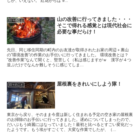
しか、いえない。 紅花からは 9...
山の改善に行ってきました・・・
日々のこと
そこで得れる感覚とは現代社会に
必要な事だらけ！
先日、同じ移住同期の町内のお友達が取得されたお家の周辺＋裏山
の”環境改善”の作業のお手伝いに行ってきました。 環境改善とは？
”改善作業”なんて聞くと、堅苦しく（私は感じますがｗ 漢字が４つ
並ぶだけでなんか難しそうに感じてしま...
屋根裏をきれいにしよう隊！
日々のこと
東京から戻り、そのまま今度は新しく住まれる予定の空き家の屋根裏
のお掃除のお手伝いに行ってきました。遅めについてしまったので、
だいぶもう綺麗にはなっていました！最初と比べるとすごい変化だっ
たようです。もう埃がすごくて、大変な作業でしたが、（...