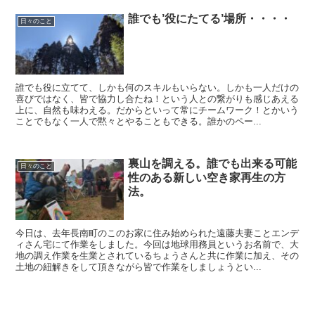
誰でも’役にたてる’場所・・・・
日々のこと
誰でも役に立てて、しかも何のスキルもいらない。しかも一人だけの
喜びではなく、皆で協力し合たね！という人との繋がりも感じあえる
上に、自然も味わえる。だからといって常にチームワーク！とかいう
ことでもなく一人で黙々とやることもできる。誰かのペー...
裏山を調える。誰でも出来る可能
日々のこと
性のある新しい空き家再生の方
法。
今日は、去年長南町のこのお家に住み始められた遠藤夫妻ことエンデ
ィさん宅にて作業をしました。今回は地球用務員というお名前で、大
地の調え作業を生業とされているちょうさんと共に作業に加え、その
土地の紐解きをして頂きながら皆で作業をしましょうとい...