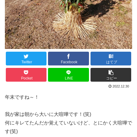
Twitter
Facebook
はてブ
Pocket
LINE
コピー
2022.12.30
年末ですね～！
我が家は朝から大いに大喧嘩です！(笑)
何にキレてたんだか覚えていないけど、とにかく大喧嘩で
す(笑)