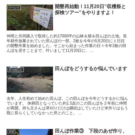
開墾再始動！11月20日”収穫祭と
イベント
探検ツアー”をやりますよ！
仲間と共同購入で取得した約17000坪の山林＆畑＆田んぼの土地。長
年耕作放棄されていた田んぼの一部、2枚を今年の5月20日に１日目
の開墾作業を始めました。そこから始まった作業の日々今年2枚の田
んぼを戻すことまで、叶いまして11月20日に、...
田んぼをどうするか悩んでいます
日々のこと
去年、人生初めて始めた田んぼ。この田んぼを今年どうするかに悩ん
でいます。 休耕田となっていた約1.5反のこの田んぼを２年前に仲間
が再開。持ち主さんは草刈りだけは継続はしていたけど米作りはもう
既に長らくしていなかった所とのこと。 ...
田んぼ作業③ 下段のあぜ作り、
百姓