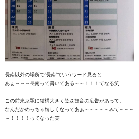
長南以外の場所で’長南’ていうワード見ると
あぁ～～～長南って書いてある～～！！！てなる笑
この前東京駅に結構大きく笠森観音の広告があって、
なんだかめっちゃ嬉しくなってあぁ～～～～～みて～～～
～！！！！ってなった笑