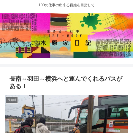
100の仕事の出来る百姓を目指して
長南⇔羽田⇔横浜へと運んでくれるバスが
ある！
長南町