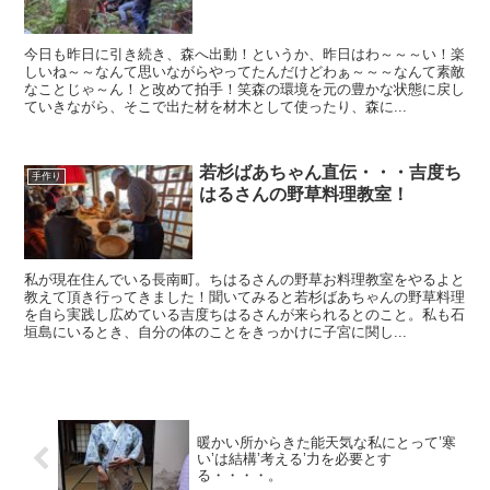
今日も昨日に引き続き、森へ出動！というか、昨日はわ～～～い！楽
しいね～～なんて思いながらやってたんだけどわぁ～～～なんて素敵
なことじゃ～ん！と改めて拍手！笑森の環境を元の豊かな状態に戻し
ていきながら、そこで出た材を材木として使ったり、森に...
若杉ばあちゃん直伝・・・吉度ち
手作り
はるさんの野草料理教室！
私が現在住んでいる長南町。ちはるさんの野草お料理教室をやるよと
教えて頂き行ってきました！聞いてみると若杉ばあちゃんの野草料理
を自ら実践し広めている吉度ちはるさんが来られるとのこと。私も石
垣島にいるとき、自分の体のことをきっかけに子宮に関し...
暖かい所からきた能天気な私にとって’寒
い’は結構’考える’力を必要とす
る・・・・。