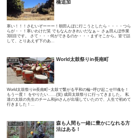
橋追加
寒い！！！さむいぞーーー！朝田んぼに行こうとしたら・・・・つら
らが・・！寒いわけだ笑 でもなんかきれいだなぁ～ さぁ田んぼ作業
3回目です。 さて・・・何ができるのか・・・まずそこから。皆で話
して、とりあえず下のあ...
World太鼓祭りin長南町
和太鼓
World太鼓祭りin長南町~太鼓で繋がる平和の輪~呼び起こせ!!!魂を！
もう一度！ をやりたい……(笑) 成田太鼓祭りに行ってきました。 私
達の太鼓の先生のチーム和jinさんが出場していたので、人生で初めて
行きました！...
森も人間も一緒に豊かになれる方
日々のこと
法はある！